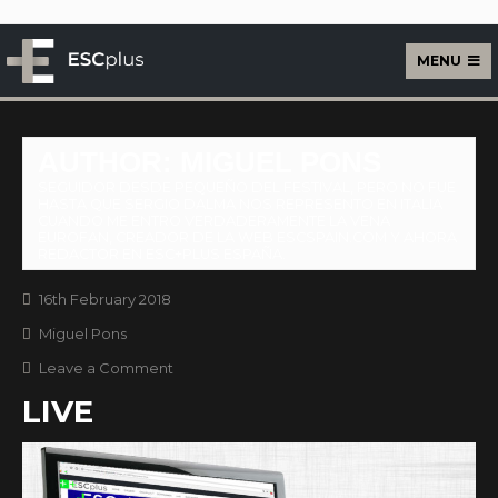
MENU
ESCplus Live
AUTHOR: MIGUEL PONS
SEGUIDOR DESDE PEQUEÑO DEL FESTIVAL, PERO NO FUE
HASTA QUE SERGIO DALMA NOS REPRESENTO EN ITALIA
CUANDO ME ENTRO VERDADERAMENTE LA VENA
EUROFAN, CREADOR DE LA WEB ESCSPAIN.COM Y AHORA
REDACTOR EN ESC+PLUS ESPAÑA.
16th February 2018
Miguel Pons
Leave a Comment
LIVE